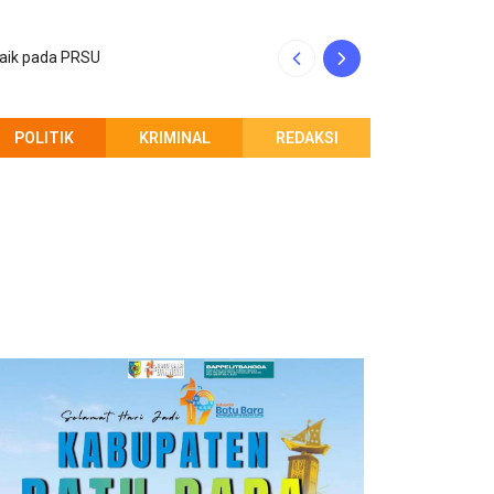
baik pada PRSU
INALUM dan Pempr
POLITIK
KRIMINAL
REDAKSI
PEMBERITAHUAN REDAKSI