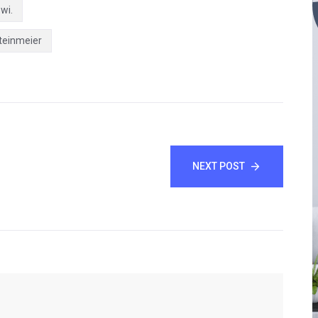
wi.
teinmeier
NEXT POST