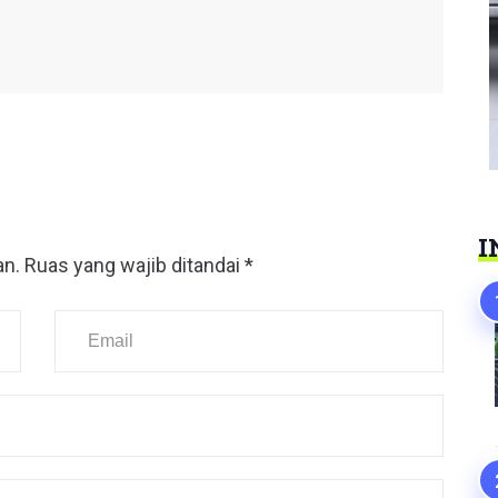
I
an.
Ruas yang wajib ditandai
*