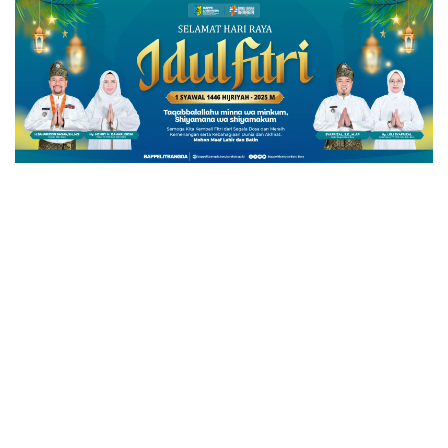
KRIMINAL
Patroli Brimob Polda
Sumut Sisir Titik Rawan
di Medan, Antisipasi
Geng Motor dan
Kejahatan Jalanan
By
Redaksi Kasat News
Juli 6, 2026
0 Comment