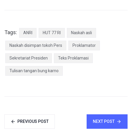
Tags:
ANRI
HUT 77 RI
Naskah asli
Naskah disimpan tokoh Pers
Proklamator
Sekretariat Presiden
Teks Proklamasi
Tulisan tangan bung karno
PREVIOUS POST
NEXT POST