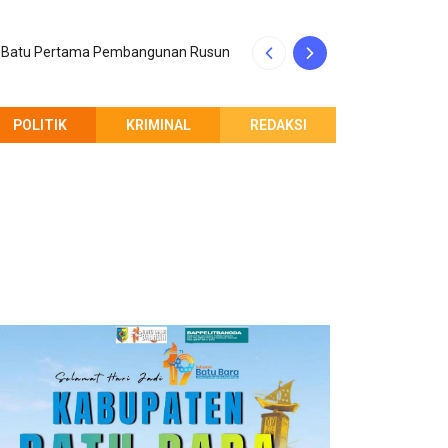
an Batu Pertama Pembangunan Rusun
Andreas Pandapot
POLITIK
KRIMINAL
REDAKSI
PEMBERITAHUAN REDAKSI