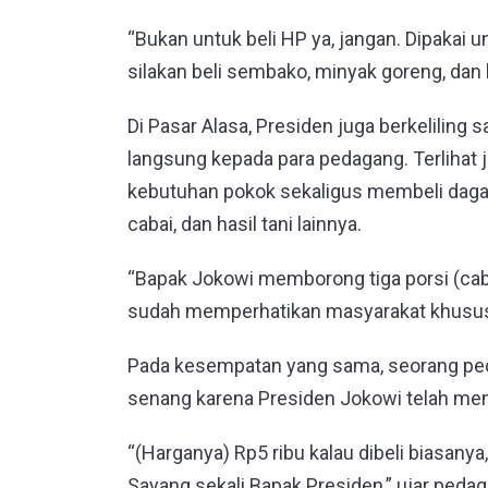
“Bukan untuk beli HP ya, jangan. Dipakai
silakan beli sembako, minyak goreng, dan l
Di Pasar Alasa, Presiden juga berkelilin
langsung kepada para pedagang. Terlihat
kebutuhan pokok sekaligus membeli dagan
cabai, dan hasil tani lainnya.
“Bapak Jokowi memborong tiga porsi (cab
sudah memperhatikan masyarakat khususn
Pada kesempatan yang sama, seorang p
senang karena Presiden Jokowi telah me
“(Harganya) Rp5 ribu kalau dibeli biasanya
Sayang sekali Bapak Presiden,” ujar peda