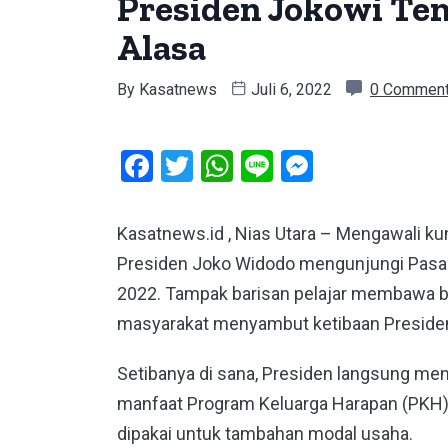
Presiden Jokowi Te
Alasa
By
Kasatnews
Juli 6, 2022
0 Commen
Facebook
Twitter
WhatsApp
Line
Messeng
Kasatnews.id , Nias Utara – Mengawali kun
Presiden Joko Widodo mengunjungi Pasar A
2022. Tampak barisan pelajar membawa b
masyarakat menyambut ketibaan Presiden 
Setibanya di sana, Presiden langsung m
manfaat Program Keluarga Harapan (PKH).
dipakai untuk tambahan modal usaha.