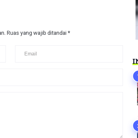
an.
Ruas yang wajib ditandai
*
I