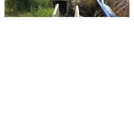
BATU BARA
Lapor Bu’ Menkeu.! Dana
Refocusing T. A 2021
Diduga Dikelola Sendiri