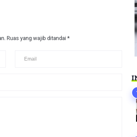
an.
Ruas yang wajib ditandai
*
I