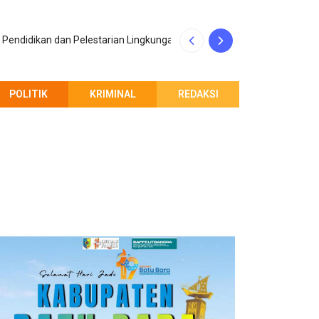
Penerimaan Maha
Pendidikan dan Pelestarian Lingkungan
Indonesia
POLITIK
KRIMINAL
REDAKSI
PEMBERITAHUAN REDAKSI