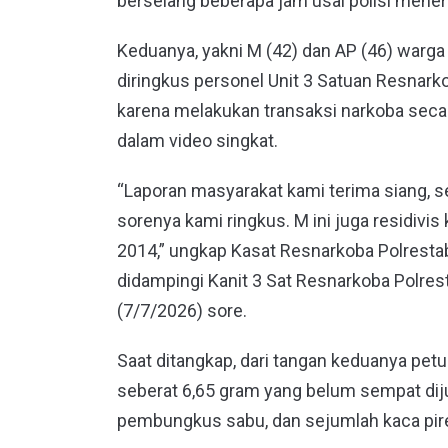
berselang beberapa jam usai polisi mener
Keduanya, yakni M (42) dan AP (46) war
diringkus personel Unit 3 Satuan Resnark
karena melakukan transaksi narkoba seca
dalam video singkat.
“Laporan masyarakat kami terima siang, se
sorenya kami ringkus. M ini juga residivi
2014,” ungkap Kasat Resnarkoba Polrestab
didampingi Kanit 3 Sat Resnarkoba Polres
(7/7/2026) sore.
Saat ditangkap, dari tangan keduanya pet
seberat 6,65 gram yang belum sempat dijua
pembungkus sabu, dan sejumlah kaca pir