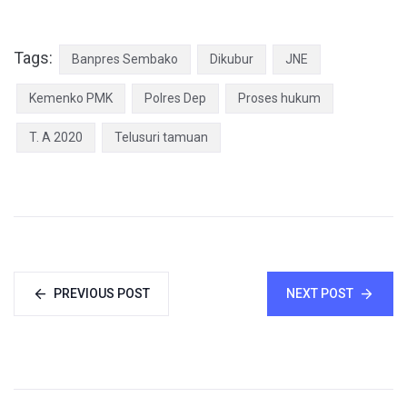
Tags:
Banpres Sembako
Dikubur
JNE
Kemenko PMK
Polres Dep
Proses hukum
T. A 2020
Telusuri tamuan
PREVIOUS POST
NEXT POST