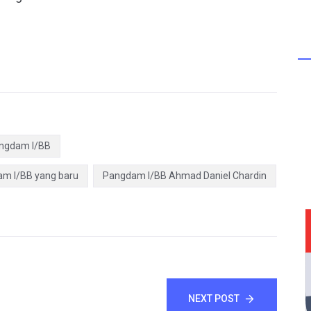
angdam I/BB
am I/BB yang baru
Pangdam I/BB Ahmad Daniel Chardin
NEXT POST