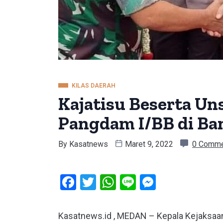
KILAS DAERAH
Kajatisu Beserta U
Pangdam I/BB di Ba
By
Kasatnews
Maret 9, 2022
0 Comm
Facebook
Twitter
WhatsApp
Line
Messeng
Kasatnews.id , MEDAN – Kepala Kejaksaan 