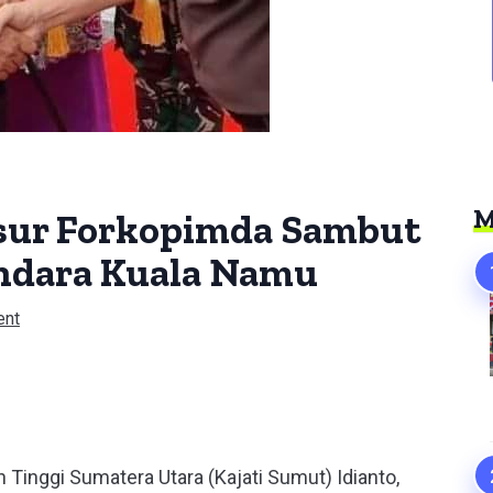
M
nsur Forkopimda Sambut
ndara Kuala Namu
ent
er
Tinggi Sumatera Utara (Kajati Sumut) Idianto,