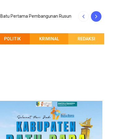
an Batu Pertama Pembangunan Rusun
Andreas Pandapot
POLITIK
KRIMINAL
REDAKSI
PEMBERITAHUAN REDAKSI