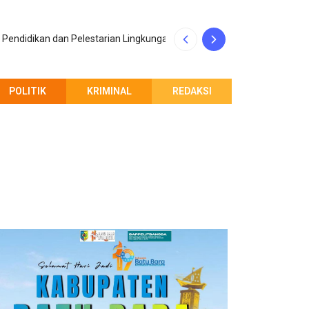
Penerimaan Maha
Pendidikan dan Pelestarian Lingkungan
Indonesia
POLITIK
KRIMINAL
REDAKSI
PEMBERITAHUAN REDAKSI