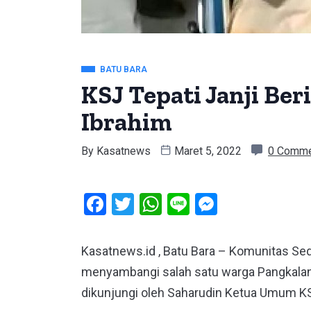
BATU BARA
KSJ Tepati Janji Ber
Ibrahim
By
Kasatnews
Maret 5, 2022
0 Comm
Facebook
Twitter
WhatsApp
Line
Messeng
Kasatnews.id , Batu Bara – Komunitas Se
menyambangi salah satu warga Pangkalan
dikunjungi oleh Saharudin Ketua Umum K