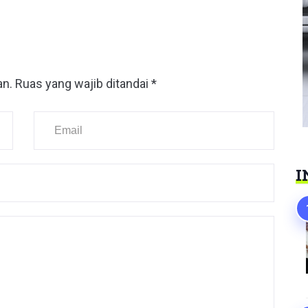
an.
Ruas yang wajib ditandai
*
I