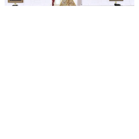
NASIONAL
Presiden Jokowi
Menerima 12 Delegasi
Kelompok Mahasiswa,
Rawat Bangsa Ini