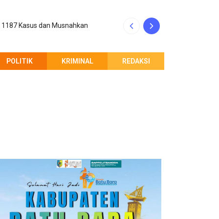
p 1187 Kasus dan Musnahkan
Kinerja Rico Waa
POLITIK
KRIMINAL
REDAKSI
PEMBERITAHUAN REDAKSI