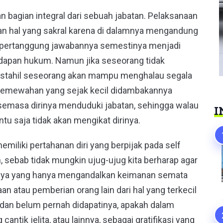
bagian integral dari sebuah jabatan. Pelaksanaan
n hal yang sakral karena di dalamnya mengandung
at pertanggung jawabannya semestinya menjadi
hadapan hukum. Namun jika seseorang tidak
 mustahil seseorang akan mampu menghalau segala
b kemewahan yang sejak kecil didambakannya
 semasa dirinya menduduki jabatan, sehingga walau
I
tu saja tidak akan mengikat dirinya.
iliki pertahanan diri yang berpijak pada self
n, sebab tidak mungkin ujug-ujug kita berharap agar
nnya yang hanya mengandalkan keimanan semata
n atau pemberian orang lain dari hal yang terkecil
 dan belum pernah didapatinya, apakah dalam
ntik jelita, atau lainnya, sebagai gratifikasi yang