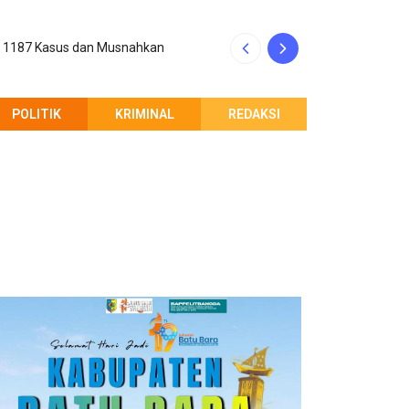
p 1187 Kasus dan Musnahkan
Kinerja Rico Waa
POLITIK
KRIMINAL
REDAKSI
PEMBERITAHUAN REDAKSI