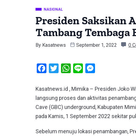
NASIONAL
Presiden Saksikan 
Tambang Tembaga B
By
Kasatnews
September 1, 2022
0 
Facebook
Twitter
WhatsApp
Line
Messeng
Kasatnews.id , Mimika – Presiden Joko W
langsung proses dan aktivitas penambang
Cave (GBC) underground, Kabupaten Mimik
pada Kamis, 1 September 2022 sekitar pu
Sebelum menuju lokasi penambangan, P