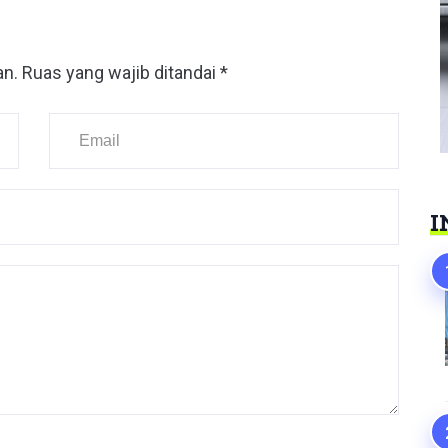
an.
Ruas yang wajib ditandai
*
I