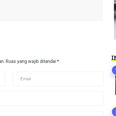
I
an.
Ruas yang wajib ditandai
*