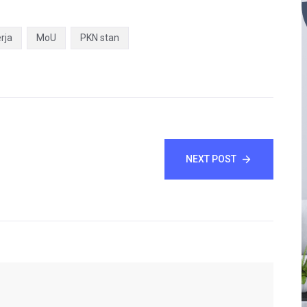
rja
MoU
PKN stan
NEXT POST