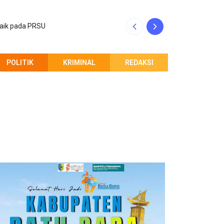
baik pada PRSU
INALUM dan Pempr
POLITIK
KRIMINAL
REDAKSI
PEMBERITAHUAN REDAKSI