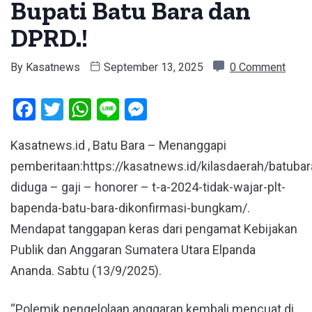
Bupati Batu Bara dan
DPRD.!
By
Kasatnews
September 13, 2025
0 Comment
Facebook
Twitter
WhatsApp
Line
Messenger
Kasatnews.id , Batu Bara – Menanggapi
pemberitaan:https://kasatnews.id/kilasdaerah/batubar
diduga – gaji – honorer – t-a-2024-tidak-wajar-plt-
bapenda-batu-bara-dikonfirmasi-bungkam/.
Mendapat tanggapan keras dari pengamat Kebijakan
Publik dan Anggaran Sumatera Utara Elpanda
Ananda. Sabtu (13/9/2025).
“Polemik pengelolaan anggaran kembali mencuat di