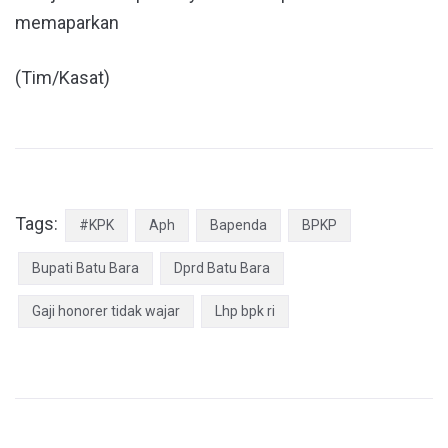
memaparkan
(Tim/Kasat)
Tags:
#KPK
Aph
Bapenda
BPKP
Bupati Batu Bara
Dprd Batu Bara
Gaji honorer tidak wajar
Lhp bpk ri