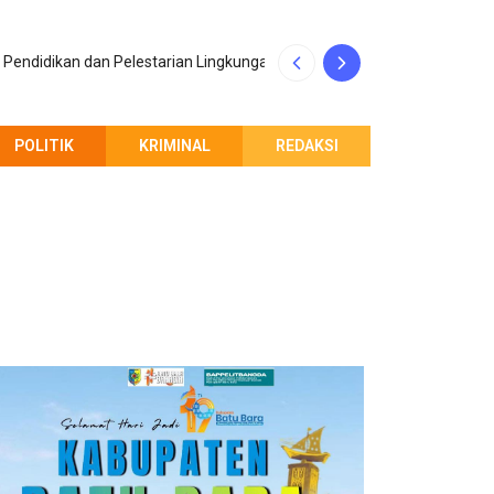
Penerimaan Maha
Pendidikan dan Pelestarian Lingkungan
Indonesia
POLITIK
KRIMINAL
REDAKSI
PEMBERITAHUAN REDAKSI