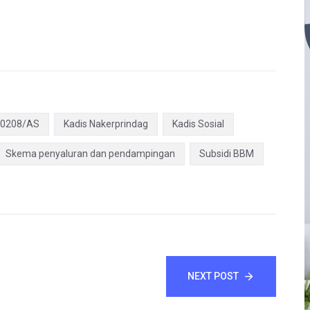
 0208/AS
Kadis Nakerprindag
Kadis Sosial
Skema penyaluran dan pendampingan
Subsidi BBM
NEXT POST