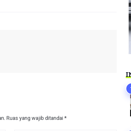
I
an.
Ruas yang wajib ditandai
*