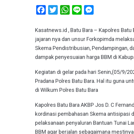
Facebook
Twitter
WhatsApp
Line
Messeng
Kasatnews.id , Batu Bara – Kapolres Batu 
jajaran nya dan unsur Forkopimda melaks
Skema Pendistribusian, Pendampingan, da
dampak penyesuaian harga BBM di Kabupa
Kegiatan di gelar pada hari Senin,(05/9/2
Pradana Polres Batu Bara. Hal itu guna u
di Wilkum Polres Batu Bara
Kapolres Batu Bara AKBP Jos D. C Fernan
kordinasi pembahasan Skema antisipasi 
pelaksanaan penyaluran Bantuan Tunai La
BBM agar berjalan sebagaimana mestinya