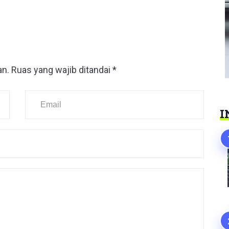
an.
Ruas yang wajib ditandai
*
I