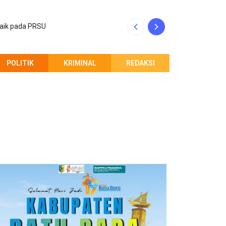
baik pada PRSU
INALUM dan Pempr
POLITIK
KRIMINAL
REDAKSI
PEMBERITAHUAN REDAKSI