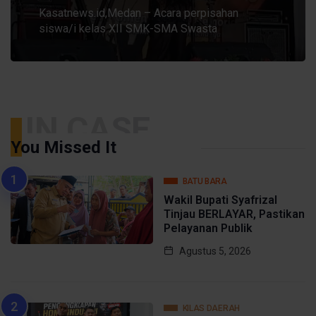
Kasatnews.id,Medan – Acara perpisahan
siswa/i kelas XII SMK-SMA Swasta
IN CASE
You Missed It
BATU BARA
Wakil Bupati Syafrizal
Tinjau BERLAYAR, Pastikan
Pelayanan Publik
Agustus 5, 2026
KILAS DAERAH