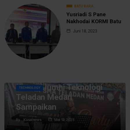
BATU BARA
Yusriadi S Pane
Nakhodai KORMI Batu
Juni 18, 2023
Gelar Perpisahan Siswa,
Ketua Alumni Teknologi
TECHNOLOGY
Teladan Medan
Sampaikan
By
Kasatnews
Mei 13, 2025