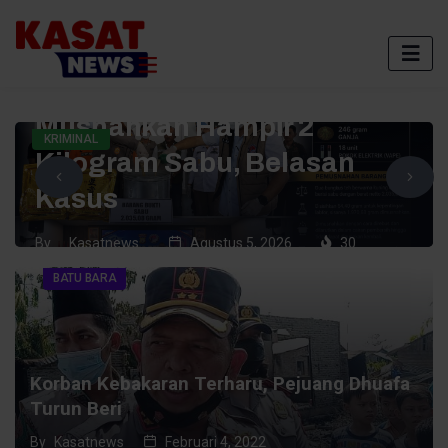
Polres Batu Bara
Musnahkan Hampir 2
KRIMINAL
Kilogram Sabu, Belasan
Kasus
By
Kasatnews
Agustus 5, 2026
30
2 Min Read
BATU BARA
Korban Kebakaran Terharu, Pejuang Dhuafa
Turun Beri
By
Kasatnews
Februari 4, 2022