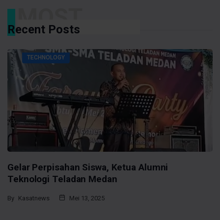
MOST
Recent Posts
TECHNOLOGY
Gelar Perpisahan Siswa, Ketua Alumni
K
Teknologi Teladan Medan
By
By
Kasatnews
Mei 13, 2025