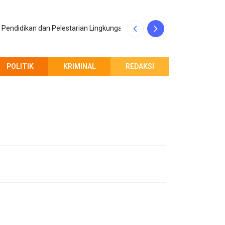
Penerimaan Maha
Pendidikan dan Pelestarian Lingkungan
Indonesia
POLITIK
KRIMINAL
REDAKSI
PEMBERITAHUAN REDAKSI