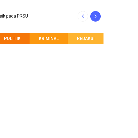
baik pada PRSU
INALUM dan Pempr
POLITIK
KRIMINAL
REDAKSI
PEMBERITAHUAN REDAKSI