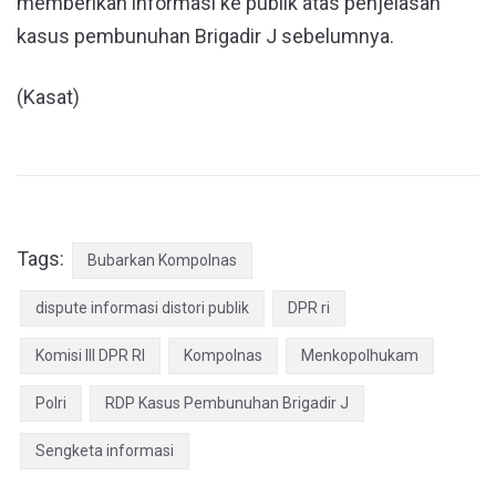
memberikan informasi ke publik atas penjelasan
kasus pembunuhan Brigadir J sebelumnya.
(Kasat)
Tags:
Bubarkan Kompolnas
dispute informasi distori publik
DPR ri
Komisi III DPR RI
Kompolnas
Menkopolhukam
Polri
RDP Kasus Pembunuhan Brigadir J
Sengketa informasi