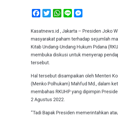
Facebook
Twitter
WhatsApp
Line
Messeng
Kasatnews.id , Jakarta – Presiden Joko
masyarakat paham terhadap sejumlah ma
Kitab Undang-Undang Hukum Pidana (RKUH
membuka diskusi untuk menyerap pendapa
tersebut.
Hal tersebut disampaikan oleh Menteri Ko
(Menko Polhukam) Mahfud Md., dalam kete
membahas RKUHP yang dipimpin Presiden J
2 Agustus 2022.
“Tadi Bapak Presiden memerintahkan ata