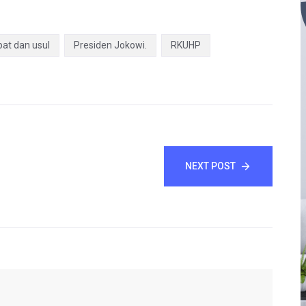
at dan usul
Presiden Jokowi.
RKUHP
NEXT POST