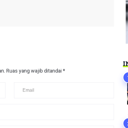
I
an.
Ruas yang wajib ditandai
*