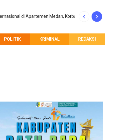
ernasional di Apartemen Medan, Korban
Polres Batu Bara
POLITIK
KRIMINAL
REDAKSI
PEMBERITAHUAN REDAKSI