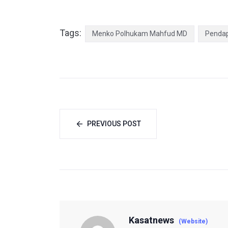
Tags:
Menko Polhukam Mahfud MD
Pendap
PREVIOUS POST
Kasatnews
(Website)