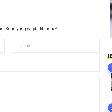
an.
Ruas yang wajib ditandai
*
I