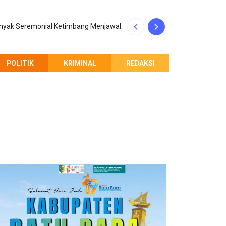
 Banyak Seremonial Ketimbang Menjawab Keluhan
Polda Sumut Bon
POLITIK
KRIMINAL
REDAKSI
PEMBERITAHUAN REDAKSI