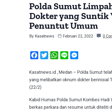
Polda Sumut Limpah
Dokter yang Suntik 
Penuntut Umum
By
Kasatnews
Februari 22, 2022
0 Co
Facebook
Twitter
WhatsApp
Line
Messeng
Kasatnews.id , Medan – Polda Sumut tela
yang melibatkan oknum dokter berinisial
(22/2)
Kabid Humas Polda Sumut Kombes Hadi 
berkas perkara dan resume untuk diteliti