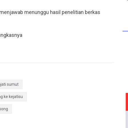
i menjawab menunggu hasil penelitian berkas
pungkasnya
jati sumut
g ke kejatisu
osong