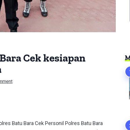
Bara Cek kesiapan
M
a
mment
er
lres Batu Bara Cek Personil Polres Batu Bara