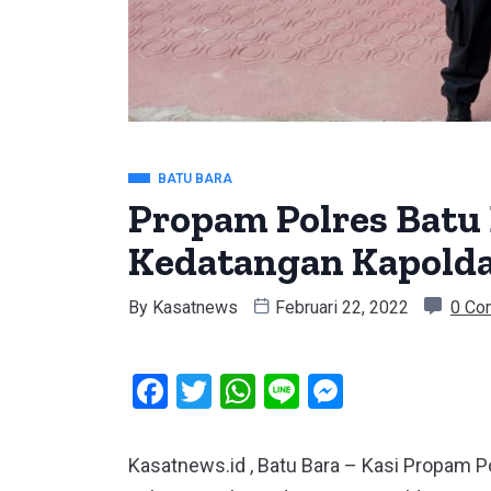
BATU BARA
Propam Polres Batu 
Kedatangan Kapold
By
Kasatnews
Februari 22, 2022
0 Co
Facebook
Twitter
WhatsApp
Line
Messeng
Kasatnews.id , Batu Bara – Kasi Propam Po