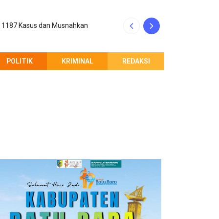
p 1187 Kasus dan Musnahkan
Kinerja Rico Waa
POLITIK
KRIMINAL
REDAKSI
PEMBERITAHUAN REDAKSI