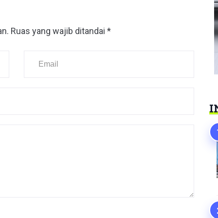
an.
Ruas yang wajib ditandai
*
I