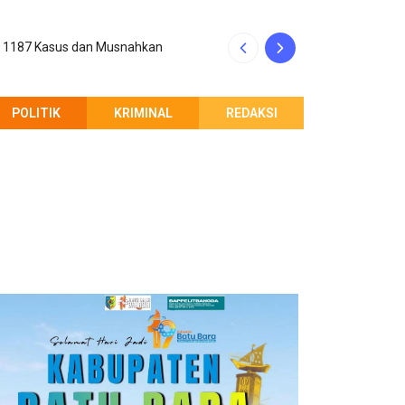
p 1187 Kasus dan Musnahkan
Kinerja Rico Waa
POLITIK
KRIMINAL
REDAKSI
PEMBERITAHUAN REDAKSI