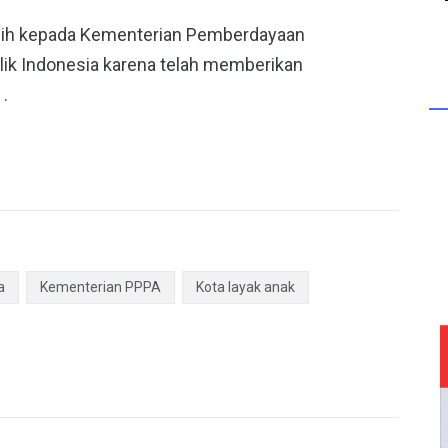
asih kepada Kementerian Pemberdayaan
ik Indonesia karena telah memberikan
.
a
Kementerian PPPA
Kota layak anak