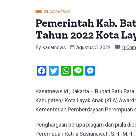
KILAS DAERAH
Pemerintah Kab. Ba
Tahun 2022 Kota La
By
Kasatnews
Agustus 5, 2022
0 Com
Facebook
Twitter
WhatsApp
Line
Messeng
Kasatnews.id , Jakarta – Bupati Batu Bara
Kabupaten/ Kota Layak Anak (KLA) Award t
Kementerian Pemberdayaan Perempuan da
Penghargaan berupa piagam dan piala dibe
Perempuan Ratna Susianawati, S.H., M.H.