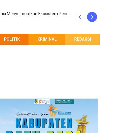
nci Menyelamatkan Ekosistem Pendidikan Tinggi
Ajak Masyarakat
POLITIK
KRIMINAL
REDAKSI
PEMBERITAHUAN REDAKSI