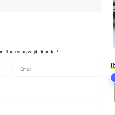
an.
Ruas yang wajib ditandai
*
I