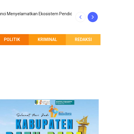
nci Menyelamatkan Ekosistem Pendidikan Tinggi
Ajak Masyarakat
POLITIK
KRIMINAL
REDAKSI
PEMBERITAHUAN REDAKSI