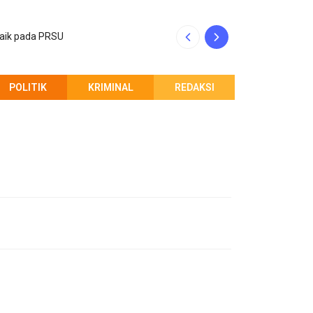
baik pada PRSU
INALUM dan Pempr
POLITIK
KRIMINAL
REDAKSI
PEMBERITAHUAN REDAKSI