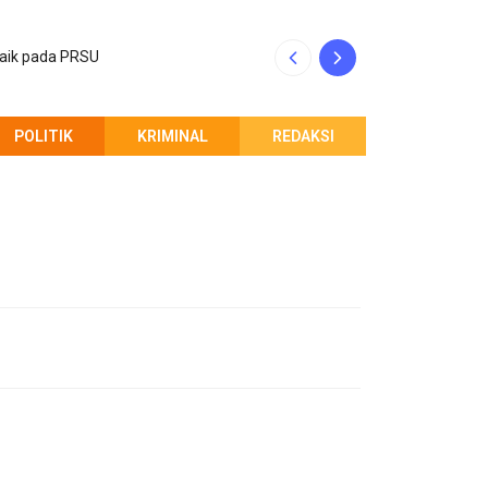
baik pada PRSU
INALUM dan Pempr
POLITIK
KRIMINAL
REDAKSI
PEMBERITAHUAN REDAKSI