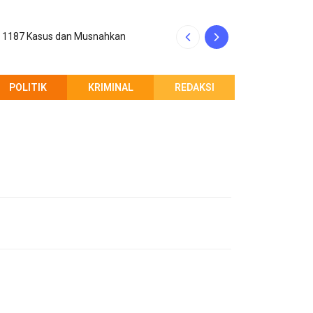
p 1187 Kasus dan Musnahkan
Kinerja Rico Waa
POLITIK
KRIMINAL
REDAKSI
PEMBERITAHUAN REDAKSI