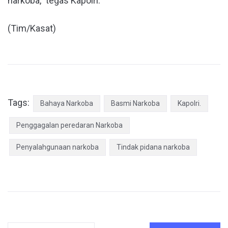
narkoba,” tegas Kapolri.
(Tim/Kasat)
Tags:
Bahaya Narkoba
Basmi Narkoba
Kapolri.
Penggagalan peredaran Narkoba
Penyalahgunaan narkoba
Tindak pidana narkoba