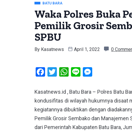
BATU BARA
Waka Polres Buka 
Pemilik Grosir Sem
SPBU
By
Kasatnews
April 1, 2022
0 Comme
Facebook
Twitter
WhatsApp
Line
Messeng
Kasatnews.id , Batu Bara – Polres Batu B
kondusifitas di wilayah hukumnya disaat
kegiatannya dibuktikan dengan diadakann
Pemilik Grosir Sembako dan Manajemen SP
dari Pemerintah Kabupaten Batu Bara, Ju