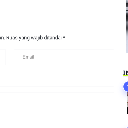
an.
Ruas yang wajib ditandai
*
I