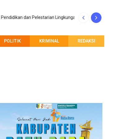
Penerimaan Maha
Pendidikan dan Pelestarian Lingkungan
Indonesia
POLITIK
KRIMINAL
REDAKSI
PEMBERITAHUAN REDAKSI