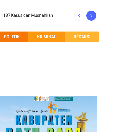
p 1187 Kasus dan Musnahkan
Kinerja Rico Waa
POLITIK
KRIMINAL
REDAKSI
PEMBERITAHUAN REDAKSI