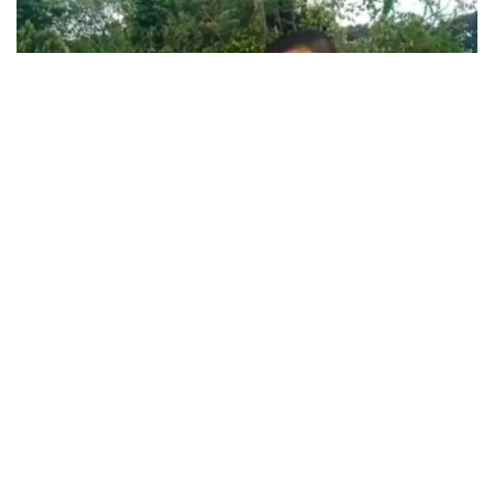
KILAS DAERAH
Viral.! Vidio Banpres
Sembako 2020 Untuk
Masyarakat Sumatera di