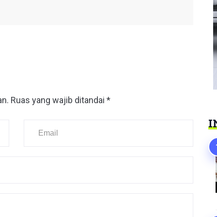
an.
Ruas yang wajib ditandai
*
I