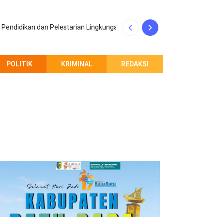
Penerimaan Maha
Pendidikan dan Pelestarian Lingkungan
Indonesia
POLITIK
KRIMINAL
REDAKSI
PEMBERITAHUAN REDAKSI