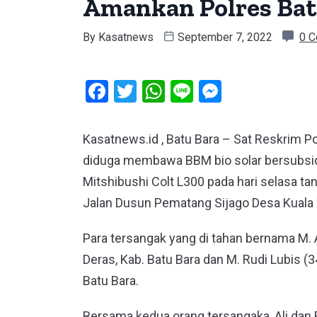
Amankan Polres Bat
By
Kasatnews
September 7, 2022
0 
Facebook
Twitter
WhatsApp
Line
Messeng
Kasatnews.id , Batu Bara – Sat Reskrim 
diduga membawa BBM bio solar bersubsid
Mitshibushi Colt L300 pada hari selasa ta
Jalan Dusun Pematang Sijago Desa Kuala 
Para tersangak yang di tahan bernama M. 
Deras, Kab. Batu Bara dan M. Rudi Lubis (3
Batu Bara.
Bersama kedua orang tersangaka, Ali dan 