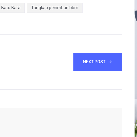
s Batu Bara
Tangkap penimbun bbm
NEXT POST